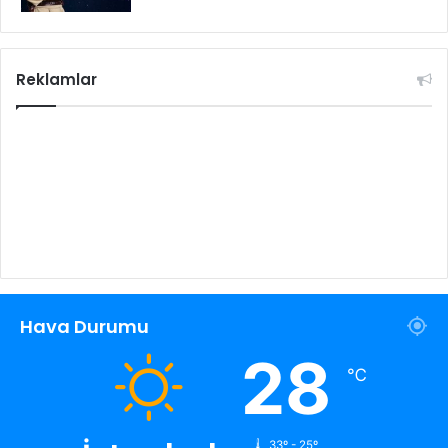
Reklamlar
Hava Durumu
28
℃
33º - 25º