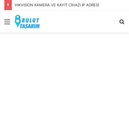
HIKVISION KAMERA VE KAYIT CİHAZI IP ADRESİ
Menü
A
y
...