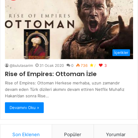
İçerikler
@bulutasarim
31 Ocak 2020
0
736
/
3
Rise of Empires: Ottoman İzle
Rise of Empires: Ottoman Herkese merhaba, uzun zamandır
devam eden Türk dizileri akımını devam ettiren Netflix Muhafız
Hakan’dan sonra Rise…
Devamını Oku »
Son Eklenen
Popüler
Yorumlar