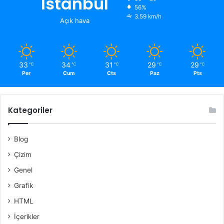
İstanbul
56%
3.59 km/h
Açık hava
33
34
31
29
29
℃
℃
℃
℃
℃
Per
Cum
Cts
Paz
Pts
Kategoriler
Blog
Çizim
Genel
Grafik
HTML
İçerikler