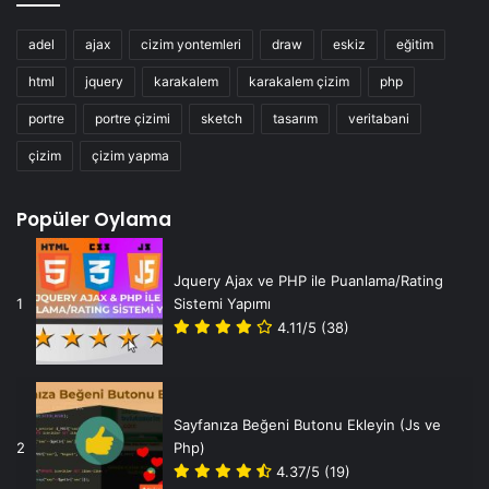
adel
ajax
cizim yontemleri
draw
eskiz
eğitim
html
jquery
karakalem
karakalem çizim
php
portre
portre çizimi
sketch
tasarım
veritabani
çizim
çizim yapma
Popüler Oylama
Jquery Ajax ve PHP ile Puanlama/Rating
1
Sistemi Yapımı
4.11/5
(38)
Sayfanıza Beğeni Butonu Ekleyin (Js ve
2
Php)
4.37/5
(19)