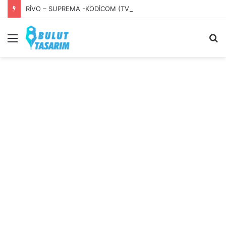
RİVO – SUPREMA -KODİCOM (TVT) ŞİFRESİ
Menü
A
y
...