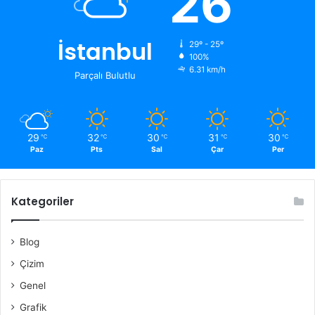
26
İstanbul
29º - 25º
100%
6.31 km/h
Parçalı Bulutlu
29
32
30
31
30
℃
℃
℃
℃
℃
Paz
Pts
Sal
Çar
Per
Kategoriler
Blog
Çizim
Genel
Grafik