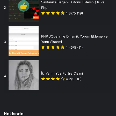
Sayfanıza Beğeni Butonu Ekleyin (Js ve
2
Php)
4.37/5
(19)
PHP JQuery ile Dinamik Yorum Ekleme ve
3
Yanıt Sistemi
4.45/5
(11)
İki Yarım Yüz Portre Çizimi
4
4.2/5
(10)
Hakkında