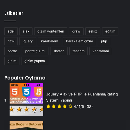
Etiketler
adel
ajax
cizim yontemleri
draw
eskiz
eğitim
html
jquery
karakalem
karakalem çizim
php
portre
portre çizimi
sketch
tasarım
veritabani
çizim
çizim yapma
Popüler Oylama
Jquery Ajax ve PHP ile Puanlama/Rating
1
Sistemi Yapımı
4.11/5
(38)