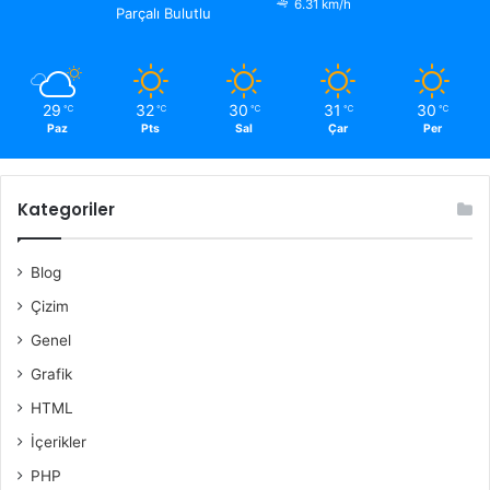
6.31 km/h
Parçalı Bulutlu
29
32
30
31
30
℃
℃
℃
℃
℃
Paz
Pts
Sal
Çar
Per
Kategoriler
Blog
Çizim
Genel
Grafik
HTML
İçerikler
PHP