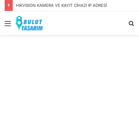
HIKVISION KAMERA VE KAYIT CİHAZI IP ADRESİ
Menü
A
y
...