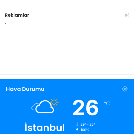
Reklamlar
Hava Durumu
26
℃
İstanbul
29º - 25º
100%