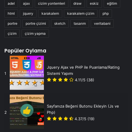
adel
ajax
cizim yontemleri
draw
eskiz
eğitim
html
jquery
karakalem
karakalem çizim
php
portre
portre çizimi
sketch
tasarım
veritabani
çizim
çizim yapma
Popüler Oylama
Jquery Ajax ve PHP ile Puanlama/Rating
1
Sistemi Yapımı
4.11/5
(38)
Sayfanıza Beğeni Butonu Ekleyin (Js ve
2
Php)
4.37/5
(19)