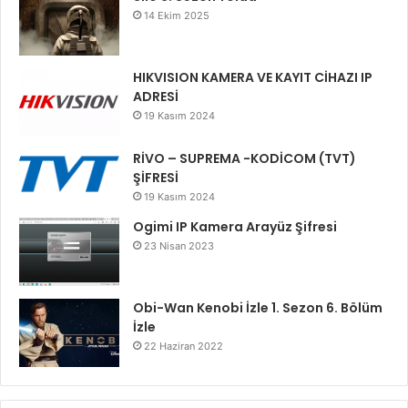
14 Ekim 2025
HIKVISION KAMERA VE KAYIT CİHAZI IP
ADRESİ
19 Kasım 2024
RİVO – SUPREMA -KODİCOM (TVT)
ŞİFRESİ
19 Kasım 2024
Ogimi IP Kamera Arayüz Şifresi
23 Nisan 2023
Obi-Wan Kenobi İzle 1. Sezon 6. Bölüm
İzle
22 Haziran 2022