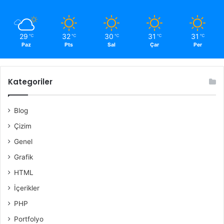
29
32
30
31
31
℃
℃
℃
℃
℃
Paz
Pts
Sal
Çar
Per
Kategoriler
Blog
Çizim
Genel
Grafik
HTML
İçerikler
PHP
Portfolyo