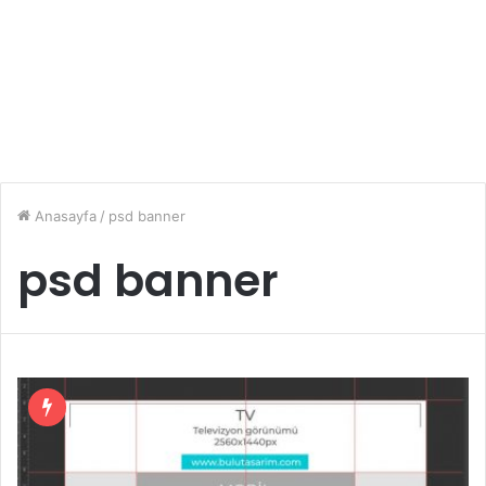
Anasayfa
/
psd banner
psd banner