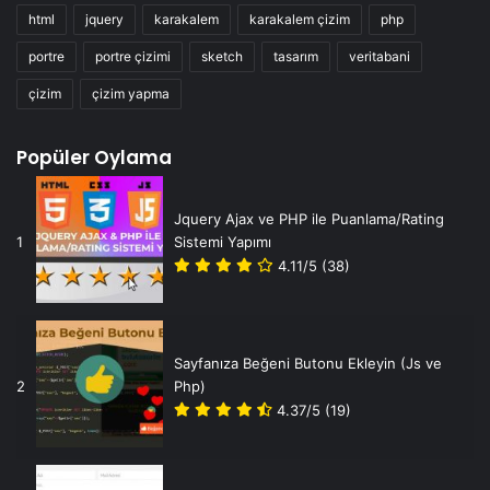
html
jquery
karakalem
karakalem çizim
php
portre
portre çizimi
sketch
tasarım
veritabani
çizim
çizim yapma
Popüler Oylama
Jquery Ajax ve PHP ile Puanlama/Rating
1
Sistemi Yapımı
4.11/5
(38)
Sayfanıza Beğeni Butonu Ekleyin (Js ve
2
Php)
4.37/5
(19)