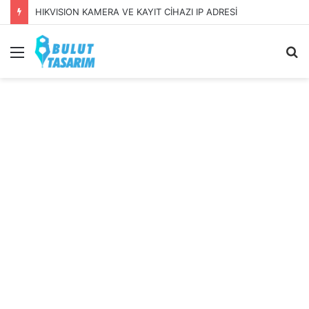
HIKVISION KAMERA VE KAYIT CİHAZI IP ADRESİ
Menü
A
y
...