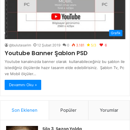
Grafik
@bulutasarim
12 Şubat 2019
0
3.181
5/3
6
Youtube Banner Şablon PSD
Youtube kanalınızda banner olarak kullanabileceğiniz bu şablon ile
istediğniz ölçülerde hazır tasarım elde edebilirisiniz. Şablon Tv, Pc
ve Mobil ölçüler…
Devamını Oku »
Son Eklenen
Popüler
Yorumlar
Silo 3. Sezon Yolda