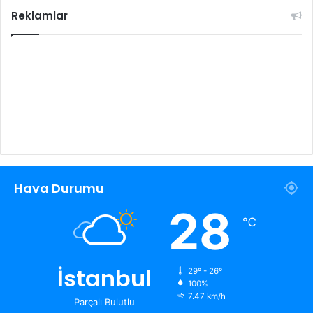
Reklamlar
Hava Durumu
28
℃
İstanbul
29º - 26º
100%
7.47 km/h
Parçalı Bulutlu