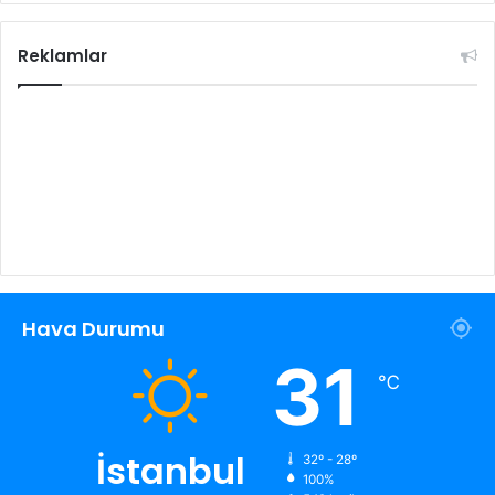
Reklamlar
Hava Durumu
31
℃
İstanbul
32º - 28º
100%