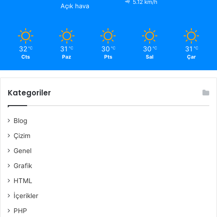
5.12 km/h
Açık hava
32
31
30
30
31
℃
℃
℃
℃
℃
Cts
Paz
Pts
Sal
Çar
Kategoriler
Blog
Çizim
Genel
Grafik
HTML
İçerikler
PHP