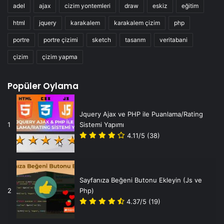
adel
ajax
cizim yontemleri
draw
eskiz
eğitim
html
jquery
karakalem
karakalem çizim
php
portre
portre çizimi
sketch
tasarım
veritabani
çizim
çizim yapma
Popüler Oylama
Jquery Ajax ve PHP ile Puanlama/Rating
1
Sistemi Yapımı
4.11/5
(38)
Sayfanıza Beğeni Butonu Ekleyin (Js ve
2
Php)
4.37/5
(19)