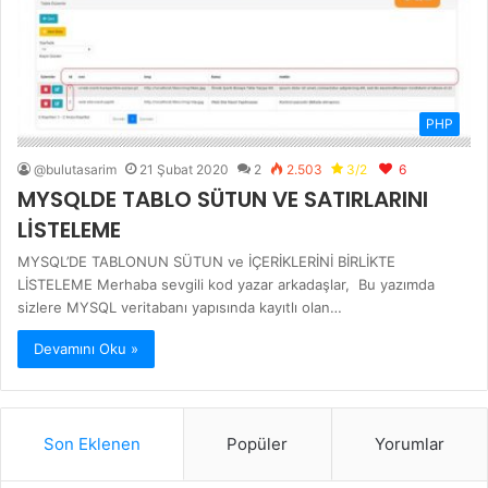
PHP
@bulutasarim
21 Şubat 2020
2
2.503
3/2
6
MYSQLDE TABLO SÜTUN VE SATIRLARINI
LİSTELEME
MYSQL’DE TABLONUN SÜTUN ve İÇERİKLERİNİ BİRLİKTE
LİSTELEME Merhaba sevgili kod yazar arkadaşlar, Bu yazımda
sizlere MYSQL veritabanı yapısında kayıtlı olan…
Devamını Oku »
Son Eklenen
Popüler
Yorumlar