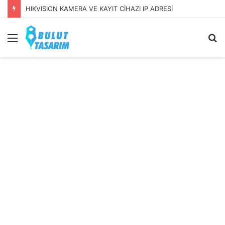
HIKVISION KAMERA VE KAYIT CİHAZI IP ADRESİ
Menü
A
y
...